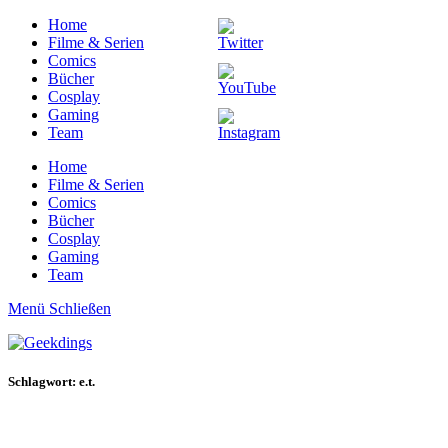
Home
Filme & Serien
Comics
Bücher
Cosplay
Gaming
Team
Home
Filme & Serien
Comics
Bücher
Cosplay
Gaming
Team
Menü
Schließen
Schlagwort: e.t.