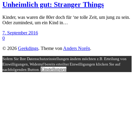
Unheimlich gut: Stranger Things
Kinder, was waren die 80er doch für ‘ne tolle Zeit, um jung zu sein.
Oder zumindest, um ein Kind in…
7. September 2016
0
© 2026
Geekdings
. Theme von
Anders Norén
.
Sofern Sie Ihre Datenschutzeinstellungen ändern möchten z.B. Erteilung von
Einwilligungen, Widerruf bereits erteilter Einwilligungen klicken Sie auf
Einstellungen
nachfolgenden Button.