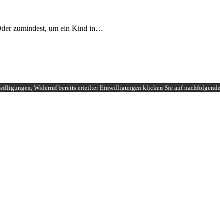
. Oder zumindest, um ein Kind in…
illigungen, Widerruf bereits erteilter Einwilligungen klicken Sie auf nachfolgend