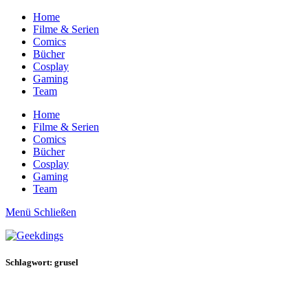
Home
Filme & Serien
Comics
Bücher
Cosplay
Gaming
Team
Home
Filme & Serien
Comics
Bücher
Cosplay
Gaming
Team
Menü
Schließen
Schlagwort: grusel