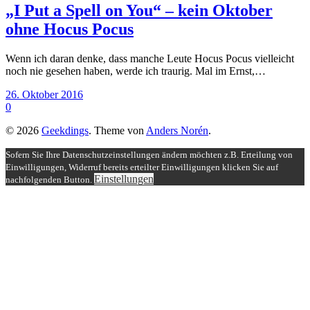
„I Put a Spell on You“ – kein Oktober
ohne Hocus Pocus
Wenn ich daran denke, dass manche Leute Hocus Pocus vielleicht
noch nie gesehen haben, werde ich traurig. Mal im Ernst,…
26. Oktober 2016
0
© 2026
Geekdings
. Theme von
Anders Norén
.
Sofern Sie Ihre Datenschutzeinstellungen ändern möchten z.B. Erteilung von
Einwilligungen, Widerruf bereits erteilter Einwilligungen klicken Sie auf
Einstellungen
nachfolgenden Button.