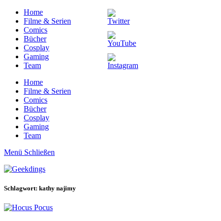
Home
Filme & Serien
Comics
Bücher
Cosplay
Gaming
Team
Home
Filme & Serien
Comics
Bücher
Cosplay
Gaming
Team
Menü
Schließen
Schlagwort: kathy najimy