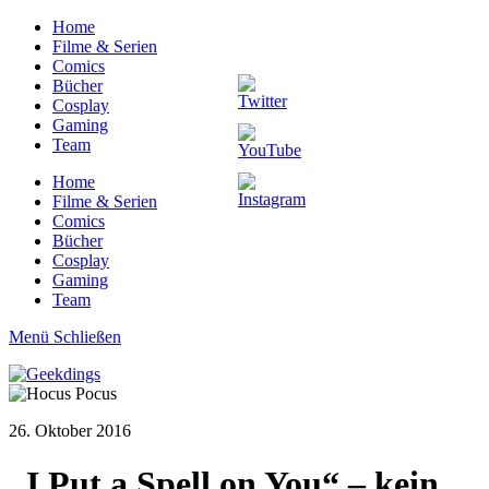
Home
Filme & Serien
Comics
Bücher
Cosplay
Gaming
Team
Home
Filme & Serien
Comics
Bücher
Cosplay
Gaming
Team
Menü
Schließen
26. Oktober 2016
„I Put a Spell on You“ – kein