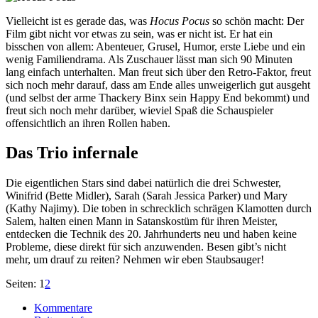
Vielleicht ist es gerade das, was
Hocus Pocus
so schön macht: Der
Film gibt nicht vor etwas zu sein, was er nicht ist. Er hat ein
bisschen von allem: Abenteuer, Grusel, Humor, erste Liebe und ein
wenig Familiendrama. Als Zuschauer lässt man sich 90 Minuten
lang einfach unterhalten. Man freut sich über den Retro-Faktor, freut
sich noch mehr darauf, dass am Ende alles unweigerlich gut ausgeht
(und selbst der arme Thackery Binx sein Happy End bekommt) und
freut sich noch mehr darüber, wieviel Spaß die Schauspieler
offensichtlich an ihren Rollen haben.
Das Trio infernale
Die eigentlichen Stars sind dabei natürlich die drei Schwester,
Winifrid (Bette Midler), Sarah (Sarah Jessica Parker) und Mary
(Kathy Najimy). Die toben in schrecklich schrägen Klamotten durch
Salem, halten einen Mann in Satanskostüm für ihren Meister,
entdecken die Technik des 20. Jahrhunderts neu und haben keine
Probleme, diese direkt für sich anzuwenden. Besen gibt’s nicht
mehr, um drauf zu reiten? Nehmen wir eben Staubsauger!
Seiten:
1
2
Kommentare