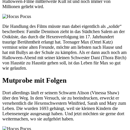
Halloween-Filme mittlerweile Kult ist und noch immer von
Millionen geliebt wird.
Die Handlung des Films müsste man dabei eigentlich als „solide“
beschreiben: Familie Dennison zieht in das Städtchen Salem an der
Ostküste, das durch die Hexenverfolgung im 17. Jahrhundert
traurige Berühmtheit erlangt hat. Teenager Max (Omri Katz)
vermisst seine alten Freunde, möchte am liebsten nach Hause und
hat mit Bullys an der Schule zu kämpfen. Als er dann auch noch am
Halloween-Abend mit seiner kleinen Schwester Dani (Thora Birch)
von Haustür zu Haustür gehen soll, ist das Leben für Max so gut
wie gelaufen.
Mutprobe mit Folgen
Dort allerdings läuft er seinem Schwarm Alison (Vinessa Shaw)
über den Weg. In dem Versuch, sie zu beeindrucken, erweckt er
versehentlich die Hexenschwestern Winifried, Sarah und Mary zum
Leben. Die wurden 1693 gehängt, weil sie kleinen Kindern die
Lebensenergie ausgesaugt haben. Und jetzt möchten sie gerne dort
weitermachen, wo sie aufgehört haben.