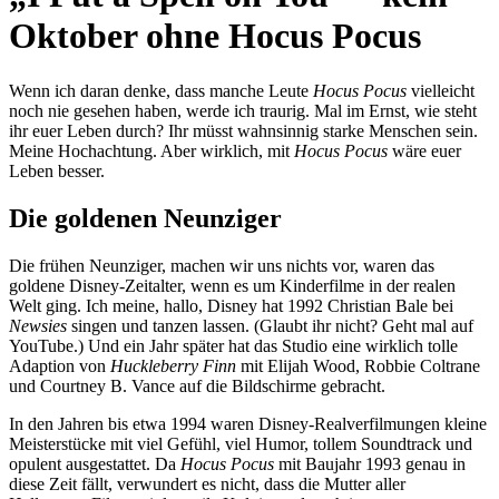
Oktober ohne Hocus Pocus
Wenn ich daran denke, dass manche Leute
Hocus Pocus
vielleicht
noch nie gesehen haben, werde ich traurig. Mal im Ernst, wie steht
ihr euer Leben durch? Ihr müsst wahnsinnig starke Menschen sein.
Meine Hochachtung. Aber wirklich, mit
Hocus Pocus
wäre euer
Leben besser.
Die goldenen Neunziger
Die frühen Neunziger, machen wir uns nichts vor, waren das
goldene Disney-Zeitalter, wenn es um Kinderfilme in der realen
Welt ging. Ich meine, hallo, Disney hat 1992 Christian Bale bei
Newsies
singen und tanzen lassen. (Glaubt ihr nicht? Geht mal auf
YouTube.) Und ein Jahr später hat das Studio eine wirklich tolle
Adaption von
Huckleberry Finn
mit Elijah Wood, Robbie Coltrane
und Courtney B. Vance auf die Bildschirme gebracht.
In den Jahren bis etwa 1994 waren Disney-Realverfilmungen kleine
Meisterstücke mit viel Gefühl, viel Humor, tollem Soundtrack und
opulent ausgestattet. Da
Hocus Pocus
mit Baujahr 1993 genau in
diese Zeit fällt, verwundert es nicht, dass die Mutter aller