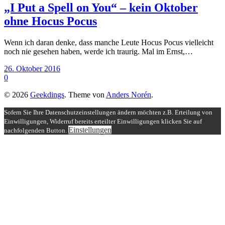
„I Put a Spell on You“ – kein Oktober
ohne Hocus Pocus
Wenn ich daran denke, dass manche Leute Hocus Pocus vielleicht
noch nie gesehen haben, werde ich traurig. Mal im Ernst,…
26. Oktober 2016
0
© 2026
Geekdings
. Theme von
Anders Norén
.
Sofern Sie Ihre Datenschutzeinstellungen ändern möchten z.B. Erteilung von
Einwilligungen, Widerruf bereits erteilter Einwilligungen klicken Sie auf
Einstellungen
nachfolgenden Button.