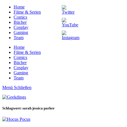
Home
Filme & Serien
Comics
Bücher
Cosplay
Gaming
Team
Home
Filme & Serien
Comics
Bücher
Cosplay
Gaming
Team
Menü
Schließen
Schlagwort: sarah jessica parker