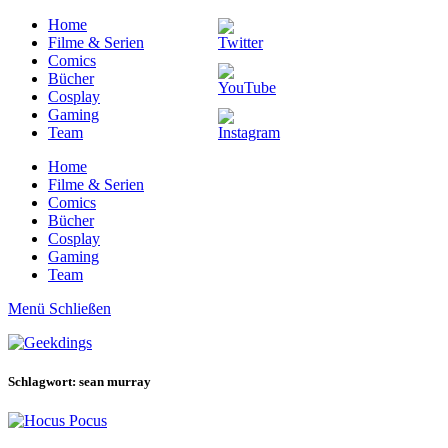
Home
Filme & Serien
Comics
Bücher
Cosplay
Gaming
Team
Home
Filme & Serien
Comics
Bücher
Cosplay
Gaming
Team
Menü
Schließen
Schlagwort: sean murray