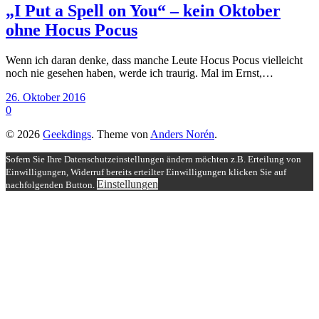
„I Put a Spell on You“ – kein Oktober
ohne Hocus Pocus
Wenn ich daran denke, dass manche Leute Hocus Pocus vielleicht
noch nie gesehen haben, werde ich traurig. Mal im Ernst,…
26. Oktober 2016
0
© 2026
Geekdings
. Theme von
Anders Norén
.
Sofern Sie Ihre Datenschutzeinstellungen ändern möchten z.B. Erteilung von
Einwilligungen, Widerruf bereits erteilter Einwilligungen klicken Sie auf
Einstellungen
nachfolgenden Button.