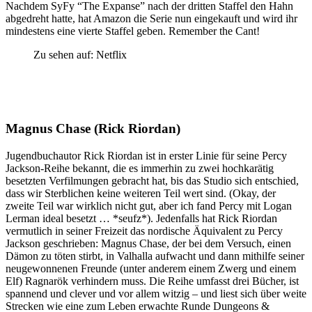
Nachdem SyFy “The Expanse” nach der dritten Staffel den Hahn
abgedreht hatte, hat Amazon die Serie nun eingekauft und wird ihr
mindestens eine vierte Staffel geben. Remember the Cant!
Zu sehen auf: Netflix
Magnus Chase (Rick Riordan)
Jugendbuchautor Rick Riordan ist in erster Linie für seine Percy
Jackson-Reihe bekannt, die es immerhin zu zwei hochkarätig
besetzten Verfilmungen gebracht hat, bis das Studio sich entschied,
dass wir Sterblichen keine weiteren Teil wert sind. (Okay, der
zweite Teil war wirklich nicht gut, aber ich fand Percy mit Logan
Lerman ideal besetzt … *seufz*). Jedenfalls hat Rick Riordan
vermutlich in seiner Freizeit das nordische Äquivalent zu Percy
Jackson geschrieben: Magnus Chase, der bei dem Versuch, einen
Dämon zu töten stirbt, in Valhalla aufwacht und dann mithilfe seiner
neugewonnenen Freunde (unter anderem einem Zwerg und einem
Elf) Ragnarök verhindern muss. Die Reihe umfasst drei Bücher, ist
spannend und clever und vor allem witzig – und liest sich über weite
Strecken wie eine zum Leben erwachte Runde Dungeons &