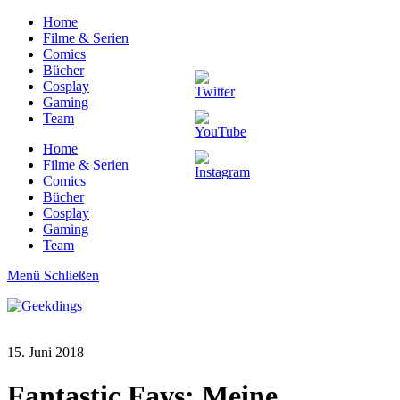
Home
Filme & Serien
Comics
Bücher
Cosplay
Gaming
Team
Home
Filme & Serien
Comics
Bücher
Cosplay
Gaming
Team
Menü
Schließen
15. Juni 2018
Fantastic Favs: Meine